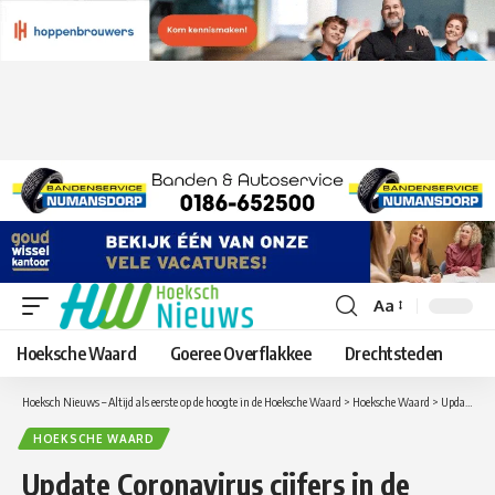
Aa
Lettergrootte
aanpassen
Hoeksche Waard
Goeree Overflakkee
Drechtsteden
Hoeksch Nieuws – Altijd als eerste op de hoogte in de Hoeksche Waard
>
Hoeksche Waard
>
Update Coronavirus cijfers in de Hoeksche Waard van dinsdag 17 november
HOEKSCHE WAARD
Update Coronavirus cijfers in de