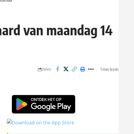
december
Waard van maandag 14
1 min lezen
Delen