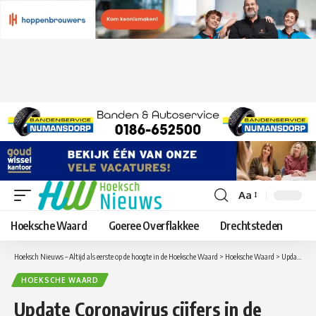
Aa
Lettergrootte
aanpassen
Hoeksche Waard
Goeree Overflakkee
Drechtsteden
Hoeksch Nieuws – Altijd als eerste op de hoogte in de Hoeksche Waard
>
Hoeksche Waard
>
Update Coronavirus cijfers in de Hoeksche Waard van maandag 16 november
HOEKSCHE WAARD
Update Coronavirus cijfers in de