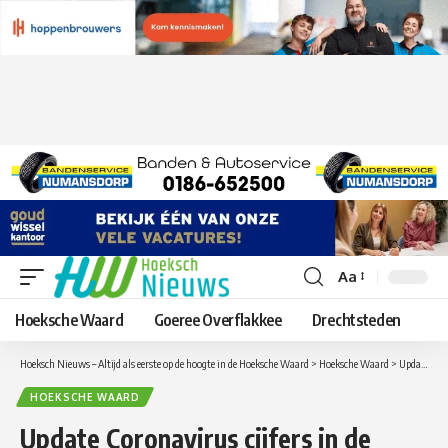
Aa
Lettergrootte
aanpassen
Hoeksche Waard
Goeree Overflakkee
Drechtsteden
Hoeksch Nieuws – Altijd als eerste op de hoogte in de Hoeksche Waard
>
Hoeksche Waard
>
Update Coronavirus cijfers in de Hoeksche Waard van maandag 25 januari
HOEKSCHE WAARD
Update Coronavirus cijfers in de