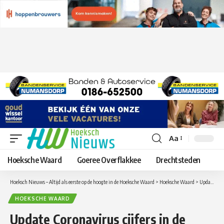
Aa
Lettergrootte
aanpassen
Hoeksche Waard
Goeree Overflakkee
Drechtsteden
Hoeksch Nieuws – Altijd als eerste op de hoogte in de Hoeksche Waard
>
Hoeksche Waard
>
Update Coronavirus cijfers in de Hoeksche Waard van zaterdag 23 oktober
HOEKSCHE WAARD
Update Coronavirus cijfers in de