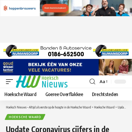
Aa
Lettergrootte
aanpassen
Hoeksche Waard
Goeree Overflakkee
Drechtsteden
Hoeksch Nieuws – Altijd als eerste op de hoogte in de Hoeksche Waard
>
Hoeksche Waard
>
Update Coronavirus cijfers in de Hoeksche Waard van zaterdag 26 juni
HOEKSCHE WAARD
Update Coronavirus cijfers in de