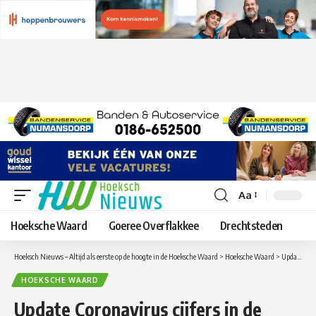
Aa
Lettergrootte
aanpassen
Hoeksche Waard
Goeree Overflakkee
Drechtsteden
Hoeksch Nieuws – Altijd als eerste op de hoogte in de Hoeksche Waard
>
Hoeksche Waard
>
Update Coronavirus cijfers in de Hoeksche Waard van zaterdag 27 maart
HOEKSCHE WAARD
Update Coronavirus cijfers in de