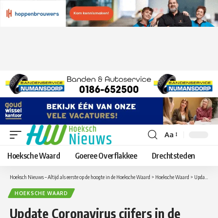
Aa
Lettergrootte
aanpassen
Hoeksche Waard
Goeree Overflakkee
Drechtsteden
Hoeksch Nieuws – Altijd als eerste op de hoogte in de Hoeksche Waard
>
Hoeksche Waard
>
Update Coronavirus cijfers in de Hoeksche Waard van zaterdag 28 augustus
HOEKSCHE WAARD
Update Coronavirus cijfers in de