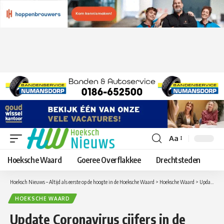
Aa
Lettergrootte
aanpassen
Hoeksche Waard
Goeree Overflakkee
Drechtsteden
Hoeksch Nieuws – Altijd als eerste op de hoogte in de Hoeksche Waard
>
Hoeksche Waard
>
Update Coronavirus cijfers in de Hoeksche Waard van zaterdag 31 oktober
HOEKSCHE WAARD
Update Coronavirus cijfers in de