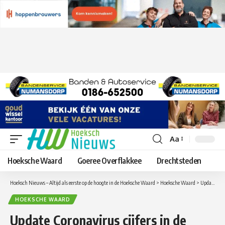
Aa
Lettergrootte
aanpassen
Hoeksche Waard
Goeree Overflakkee
Drechtsteden
Hoeksch Nieuws – Altijd als eerste op de hoogte in de Hoeksche Waard
>
Hoeksche Waard
>
Update Coronavirus cijfers in de Hoeksche Waard van zaterdag 7 november
HOEKSCHE WAARD
Update Coronavirus cijfers in de