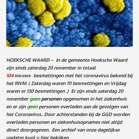
HOEKSCHE WAARD – In de gemeente Hoeksche Waard
zijn sinds zaterdag 20 november in totaal
104
nieuwe
besmettingen met het coronavirus bekend bij
het RIVM
.
( Zaterdag waren 111 besmettingen en Vrijdag
waren er 130 besmettingen .
)
Er zijn sinds zaterdag 20
november
geen
personen
o
pgenomen in het ziekenhuis
en er zijn
geen
personen
overleden aan de gevolgen van
het Coronavirus.
.
Door achterstanden bij de GGD worden
overleden personen en ziekenhuisopnames niet altijd
direct doorgegeven. Een archief van onze dagelijkse
updates kunt u
hier
bekijken.