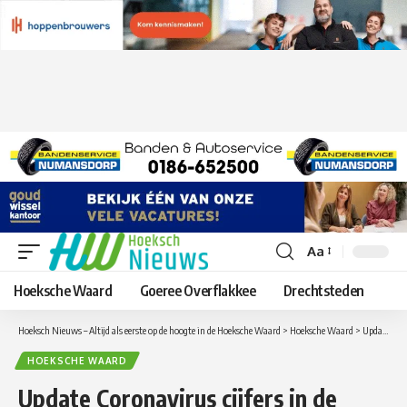
Aa
Lettergrootte
aanpassen
Hoeksche Waard
Goeree Overflakkee
Drechtsteden
Hoeksch Nieuws – Altijd als eerste op de hoogte in de Hoeksche Waard
>
Hoeksche Waard
>
Update Coronavirus cijfers in de Hoeksche Waard van zondag 21 november
HOEKSCHE WAARD
Update Coronavirus cijfers in de