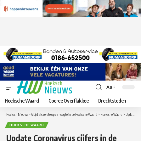
Aa
Lettergrootte
aanpassen
Hoeksche Waard
Goeree Overflakkee
Drechtsteden
Hoeksch Nieuws – Altijd als eerste op de hoogte in de Hoeksche Waard
>
Hoeksche Waard
>
Update Coronavirus cijfers in de Hoeksche Waard van zondag 22 november
HOEKSCHE WAARD
Update Coronavirus cijfers in de