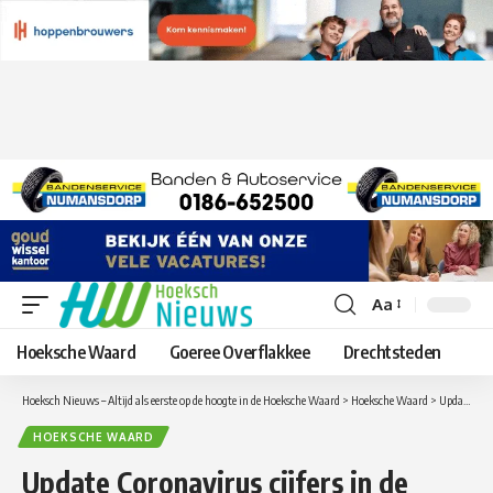
Aa
Lettergrootte
aanpassen
Hoeksche Waard
Goeree Overflakkee
Drechtsteden
Hoeksch Nieuws – Altijd als eerste op de hoogte in de Hoeksche Waard
>
Hoeksche Waard
>
Update Coronavirus cijfers in de Hoeksche Waard van zondag 27 maart
HOEKSCHE WAARD
Update Coronavirus cijfers in de