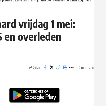
 postieve geteste personen stijgt met 6 en overleden personen stijgt met 3
rd vrijdag 1 mei:
6 en overleden
2 min lezen
Delen