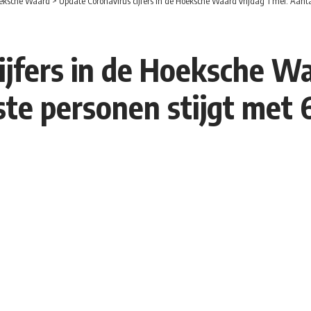
eksche Waard
>
Update Coronavirus cijfers in de Hoeksche Waard vrijdag 1 mei: Aantal
jfers in de Hoeksche Waa
ste personen stijgt met 