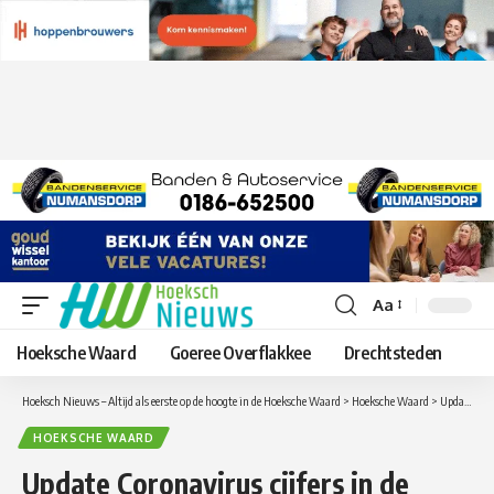
Aa
Lettergrootte
aanpassen
Hoeksche Waard
Goeree Overflakkee
Drechtsteden
Hoeksch Nieuws – Altijd als eerste op de hoogte in de Hoeksche Waard
>
Hoeksche Waard
>
Update Coronavirus cijfers in de Hoeksche Waard woensdag 6 mei
HOEKSCHE WAARD
Update Coronavirus cijfers in de