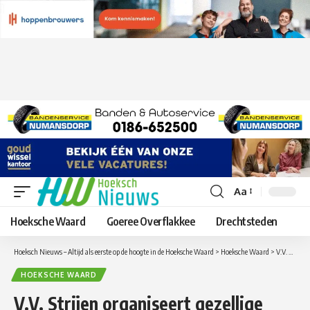
Aa
Lettergrootte
aanpassen
Hoeksche Waard
Goeree Overflakkee
Drechtsteden
Hoeksch Nieuws – Altijd als eerste op de hoogte in de Hoeksche Waard
>
Hoeksche Waard
>
V.V. Strijen organiseert gezellige bingo-avond met mooie prijzen op 8 november
HOEKSCHE WAARD
V.V. Strijen organiseert gezellige