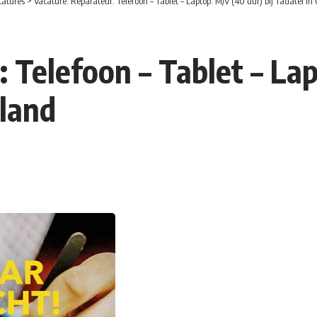
catures
>
Vacature: Reparateur: Telefoon – Tablet – Laptop. M/V (40 uur) bij Tadatel in
 Telefoon – Tablet – Lap
rland