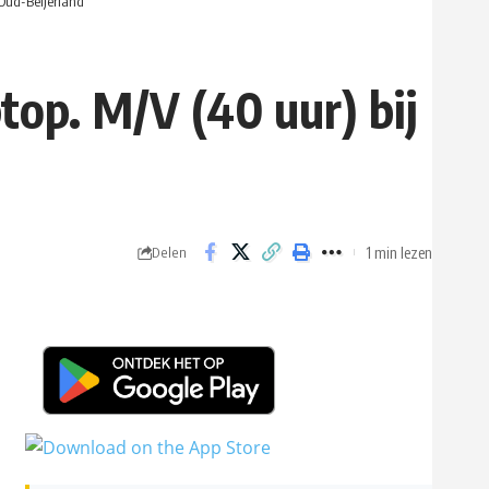
 Oud-Beijerland
top. M/V (40 uur) bij
1 min lezen
Delen