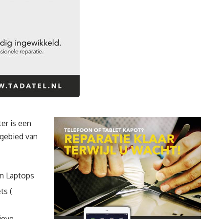
er is een
 gebied van
en Laptops
ts (
ieve