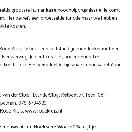
erelds grootste humanitaire noodhulporganisatie. Je komt
eam. Het betreft een onbetaalde functie maar we hebben
akte kosten.
et Rode Kruis. Je bent een zelfstandige meedenker met een
ondsenwerving. Je bent creatief, ondernemend en
er direct op in. Een gemiddelde tijdsinvestering van 4-6uur
 van der Sluis :
J.vanderSluijs@albeda.nl
Telnr. 06-
 Appelman, 078-6734983
 Rode Kruis:
www.rodekruis.nl
 nieuws uit de Hoeksche Waard? Schrijf je