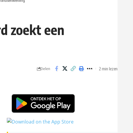
d fondsenwerving
rd zoekt een
2 min lezen
Delen