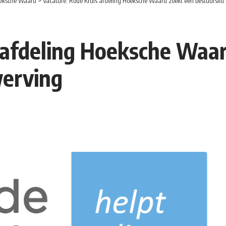
eksche Waard
>
Vacature: Rode Kruis afdeling Hoeksche Waard zoekt een bestuursli
 afdeling Hoeksche Waa
werving