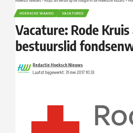
Hoeksch Nieuws – Altijd als eerste op de hoogte in de Hoeksche Waard
>
Ho
HOEKSCHE WAARD
VACATURES
Vacature: Rode Kruis
bestuurslid fondsen
Redactie Hoeksch Nieuws
Laatst bijgewerkt: 31 mei 2017 10:33