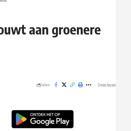
komst
bouwt aan groenere
3 min lezen
Delen