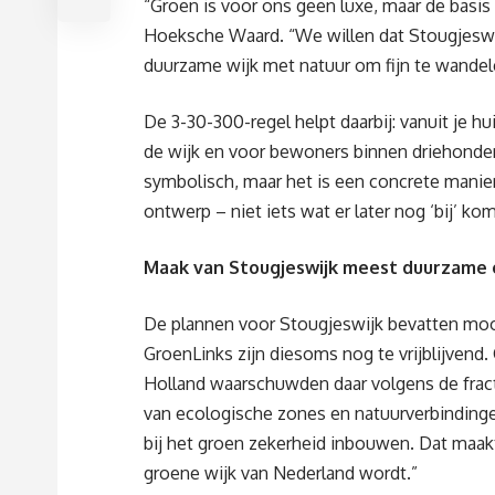
“Groen is voor ons geen luxe, maar de basis
Hoeksche Waard. “We willen dat
Stougjesw
duurzame
wijk
met natuur om fijn te wandel
De
3-30-300-regel
helpt daarbij: vanuit je 
de wijk en
voor bewoners binnen
driehonde
symbolisch, maar het is een concrete manie
ontwerp – niet iets wat er later nog ‘bij’ ko
Maak van
Stougjeswijk
meest
duurzame
De plannen voor
Stougjeswijk
bevatten mooi
GroenLinks zijn die
soms
nog te vrijblijvend
Holland waarschuw
d
en daar
volgens de frac
van
ecologische zones en natuurverbindinge
bij het groen zekerheid inbouwen
. Dat maak
groene wijk van Nederland wordt.”