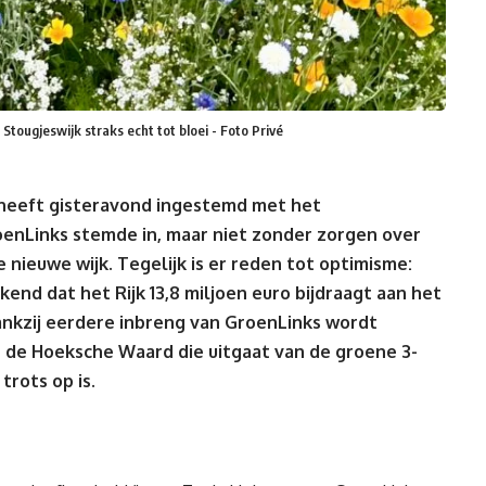
 Stougjeswijk straks echt tot bloei - Foto Privé
eeft gisteravond ingestemd met het
oenLinks stemde in, maar niet zonder zorgen over
 nieuwe wijk. Tegelijk is er reden tot optimisme:
kend dat het Rijk
13,8
miljoen euro bijdraagt aan het
nkzij e
erdere inbreng
van GroenLinks wordt
n de Hoeksche Waard die uitgaat van de groene
3-
trots op is.