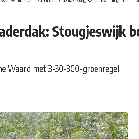
eksche Waard
>
Van baksteen naar bladerdak: Stougjeswijk bouwt aan groenere toe
laderdak: Stougjeswijk 
he Waard met 3-30-300-groenregel