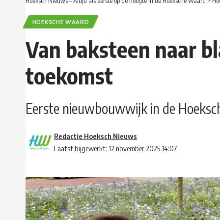
Hoeksch Nieuws – Altijd als eerste op de hoogte in de Hoeksche Waard
>
Ho
HOEKSCHE WAARD
Van baksteen naar b
toekomst
Eerste nieuwbouwwijk in de Hoeksc
Redactie Hoeksch Nieuws
Laatst bijgewerkt: 12 november 2025 14:07