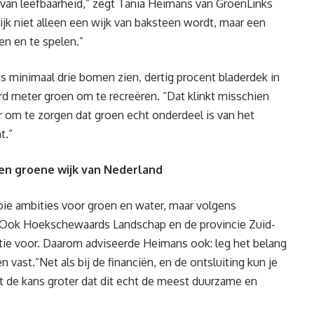
 van leefbaarheid,” zegt Tania Heimans van GroenLinks
ijk
niet alleen een wijk van baksteen wordt, maar een
en en te spelen
.”
huis minimaal drie bomen zien, dertig procent bladerdek in
rd meter
groen om te recreëren
. “Dat klinkt misschien
r om te zorgen dat groen echt onderdeel is van het
mt
.
”
en
groene
wijk van
Nederland
e ambities voor groen en water, maar volgens
. Ook
Hoekschewaards
Landschap en de provincie Zuid-
tie voor
. Daarom adviseerde Heimans
ook
: leg het belan
g
n vast.
“Net als bij de financiën
, en de ontsluiting
kun je
t de kans groter
dat dit echt de meest duurzame en