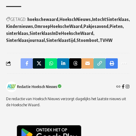
GETAGD:
hoekschewaard
HoekschNieuws
IntochtSinterklaas
Kindernieuws
OmroepHoekscheWaard
Pakjesavond
Pieten
sinterklaas
SinterklaasInDeHoekscheWaard
Sinterklaasjournaal
Sinterklaastijd
Stoomboot
TVHW
Redactie Hoeksch Nieuws
De redactie van Hoeksch Nieuws verzorgt dagelijks het laatste nieuws uit
de Hoeksche Waard.