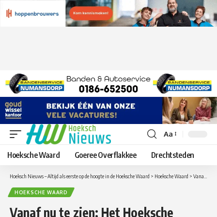
Aa
Lettergrootte
aanpassen
Hoeksche Waard
Goeree Overflakkee
Drechtsteden
Hoeksch Nieuws – Altijd als eerste op de hoogte in de Hoeksche Waard
>
Hoeksche Waard
>
Vanaf nu te zien: Het Hoeksche Waards Sinterklaasjournaal – Aflevering 1
HOEKSCHE WAARD
Vanaf nu te zien: Het Hoeksche