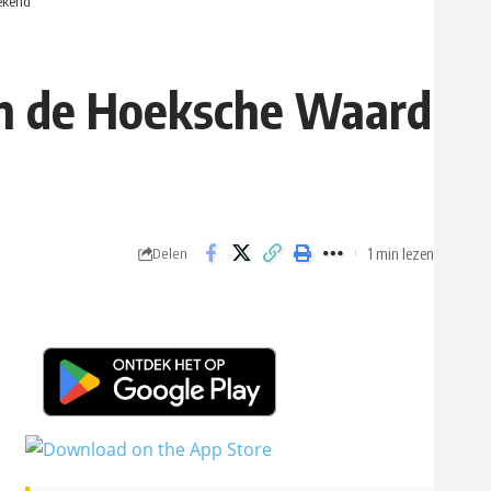
ekend
n de Hoeksche Waard
1 min lezen
Delen