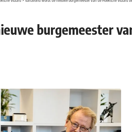
eksche Waard
>
Vanavond wordt de nieuwe burgemeester van de Hoeksche Waard b
nieuwe burgemeester va