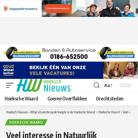
Aa
Lettergrootte
aanpassen
Hoeksche Waard
Goeree Overflakkee
Drechtsteden
Hoeksch Nieuws – Altijd als eerste op de hoogte in de Hoeksche Waard
>
Hoeksche Waard
>
Veel interesse in Natuurlijk Ondernemen Hoeksche Waard-West
HOEKSCHE WAARD
Veel interesse in Natuurlijk