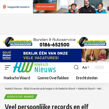
Aa
Lettergrootte
aanpassen
Hoeksche Waard
Goeree Overflakkee
Drechtsteden
Hoeksch Nieuws – Altijd als eerste op de hoogte in de Hoeksche Waard
>
Hoeksche Waard
>
Veel persoonlijke records en elf medailles bij ronde 3 van de meerkamp in ’s-Gravendeel
HOEKSCHE WAARD
Veel persoonlijke records en elf