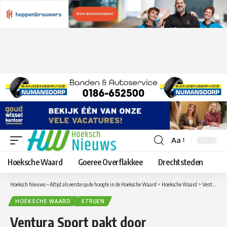
Aa
Lettergrootte
aanpassen
Hoeksche Waard
Goeree Overflakkee
Drechtsteden
Hoeksch Nieuws – Altijd als eerste op de hoogte in de Hoeksche Waard
>
Hoeksche Waard
>
Ventura Sport pakt door
HOEKSCHE WAARD
STRIJEN
Ventura Sport pakt door