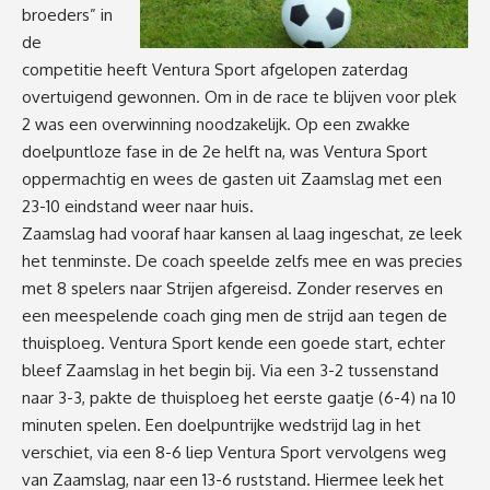
broeders” in
de
competitie heeft Ventura Sport afgelopen zaterdag
overtuigend gewonnen. Om in de race te blijven voor plek
2 was een overwinning noodzakelijk. Op een zwakke
doelpuntloze fase in de 2e helft na, was Ventura Sport
oppermachtig en wees de gasten uit Zaamslag met een
23-10 eindstand weer naar huis.
Zaamslag had vooraf haar kansen al laag ingeschat, ze leek
het tenminste. De coach speelde zelfs mee en was precies
met 8 spelers naar Strijen afgereisd. Zonder reserves en
een meespelende coach ging men de strijd aan tegen de
thuisploeg. Ventura Sport kende een goede start, echter
bleef Zaamslag in het begin bij. Via een 3-2 tussenstand
naar 3-3, pakte de thuisploeg het eerste gaatje (6-4) na 10
minuten spelen. Een doelpuntrijke wedstrijd lag in het
verschiet, via een 8-6 liep Ventura Sport vervolgens weg
van Zaamslag, naar een 13-6 ruststand. Hiermee leek het