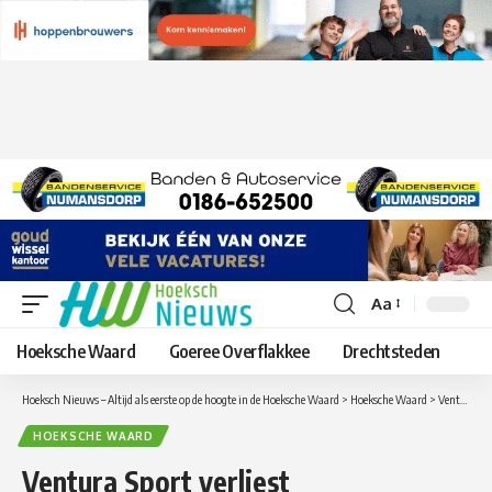
Aa
Lettergrootte
aanpassen
Hoeksche Waard
Goeree Overflakkee
Drechtsteden
Hoeksch Nieuws – Altijd als eerste op de hoogte in de Hoeksche Waard
>
Hoeksche Waard
>
Ventura Sport verliest korfbalwedstrijd van DSO
HOEKSCHE WAARD
Ventura Sport verliest