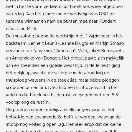
niet in beste vorm verkeerd, dit bleek ook weer afgelopen
zaterdag. Aan het einde van de wedstrijd was DSO de
terechte winnaar en nam de punten mee naar Klundert,
eindstand 14-18.
De thuisploeg begon de wedstrijd met 3 wijzigingen in het
basisteam, Lennert Leunis/Leanne Brugts en Marlijn Schaap
vervingen de “afwezige” Arnold in’t Veld, Jolien Berrevoets
en Annemieke van Dongen. Het drietal paste zich makkelijk
aan en speelden een goede wedstrijd. In de 1e helft ging
het gelijk op, waarbij de scherpte in de afronding de
thuisploeg weleens in de steek liet, maar beide ploegen
scoorden om en om. DSO had een licht overwicht in het
veld en dat bleek ook bij de rust, ze gingen met een 8-9
voorsprong de rust in.
De ploegen waren redelijk aan elkaar gewaagd en het
beloofde een spannende 2e helft te worden, waarvan de
afloop nog volledig open lag. Het leek erop dat de kleine
details het verschil ging maken, dit bleef zo tot aan 11-11.