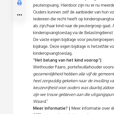
peuteropvang. Hierdoor zijn nu er nu meer
Ouders kunnen zelf de aanbieder van hun vo
Iedereen die recht heeft op kinderopvangto
als zijn/haar kind naar de peutergroep gaat.
kinderopvangtoeslag via de Belastingdienst
De vaste eigen bijdrage voor peutergroepe
bijdrage. Deze eigen bijdrage is hetzelfde 
kinderopvangtoeslag.
“Het belang van het kind voorop”|
Wethouder Paans, portefeuillehouder voor
gezamenlijkheid hebben alle vijf de gemee
heel zorgvuldig gekeken naar de invulling v
keuzevrijheid voor ouders was daarbij aldoo
zijn we trouw gebleven aan die uitgangspun
Waard
.”
Meer informatie? |
Meer informatie over d