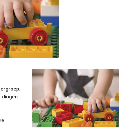
e
tergroep.
r dingen
ke