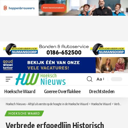
Aa
Lettergrootte
aanpassen
Hoeksche Waard
Goeree Overflakkee
Drechtsteden
Hoeksch Nieuws – Altijd als eerste op de hoogte in de Hoeksche Waard
>
Hoeksche Waard
>
Verbrede erfgoedlijn Historisch Haringvliet
HOEKSCHE WAARD
Verbrede erfgoedlijn Historisch