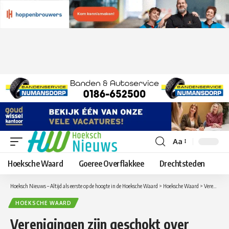
Aa
Lettergrootte
aanpassen
Hoeksche Waard
Goeree Overflakkee
Drechtsteden
Hoeksch Nieuws – Altijd als eerste op de hoogte in de Hoeksche Waard
>
Hoeksche Waard
>
Verenigingen zijn geschokt over collegevoorstel nieuwbouw zwembad Numansdorp
HOEKSCHE WAARD
Verenigingen zijn geschokt over