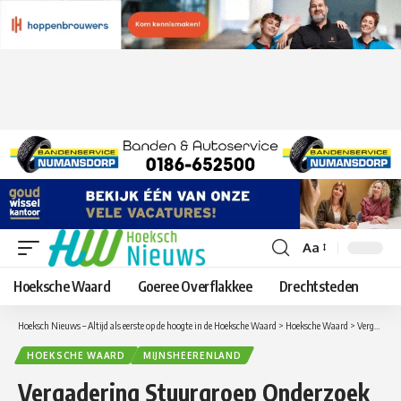
Aa
Lettergrootte
aanpassen
Hoeksche Waard
Goeree Overflakkee
Drechtsteden
Hoeksch Nieuws – Altijd als eerste op de hoogte in de Hoeksche Waard
>
Hoeksche Waard
>
Vergadering Stuurgroep Onderzoek bestuurlijke toekomst Hoeksche Waard op 7 oktober
HOEKSCHE WAARD
MIJNSHEERENLAND
Vergadering Stuurgroep Onderzoek