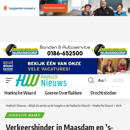
Aa
Lettergrootte
aanpassen
Hoeksche Waard
Goeree Overflakkee
Drechtsteden
Hoeksch Nieuws – Altijd als eerste op de hoogte in de Hoeksche Waard
>
Hoeksche Waard
>
Verkeershinder in Maasdam en ’s-Gravendeel op donderdag 4 augustus
HOEKSCHE WAARD
Verkeershinder in Maasdam en ’s-