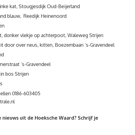
linke kat, Stougjesdijk Oud-Beijerland
band blauw, Reedijk Heinenoord
jen
it, donker vlekje op achterpoot, Waleweg Strijen
nuit door over neus, kitten, Boezembaan ‘s-Gravendeel
nd
amerstraat ‘s-Gravendeel
in bos Strijen
s
 bellen 0186-603405
rale.nl
 nieuws uit de Hoeksche Waard? Schrijf je