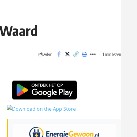
e Waard
1 min lezen
Delen