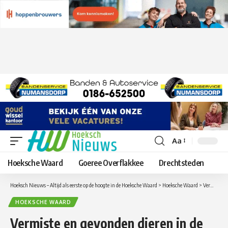
Aa
Lettergrootte
aanpassen
Hoeksche Waard
Goeree Overflakkee
Drechtsteden
Hoeksch Nieuws – Altijd als eerste op de hoogte in de Hoeksche Waard
>
Hoeksche Waard
>
Vermiste en gevonden dieren in de Hoeksche Waard per maandag 15 maart
HOEKSCHE WAARD
Vermiste en gevonden dieren in de