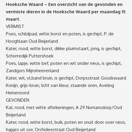
Hoeksche Waard – Een overzicht van de gevonden en
vermiste dieren in de Hoeksche Waard per maandag 15
maart.
VERMIST
Poes, schildpad, witte borst en poten, is gechipt, P. de
Hooghlaan Oud Beijerland
Kater, rood, witte borst, dikke pluimstaart, jong, is gechipt,
Schorredijk Puttershoek
Poes, lapje, witte bef, poten en wit onder neus, is gechipt,
Zandgors Mijnsheerenland
Kater, wit, vl.band bruin, is gechipt, Dorpsstraat Goudswaard
Konijn, grijs-bruin, licht van kleur, staande oren, Aveling
Heinenoord
GEVONDEN
Kat, rood, met witte aftekeningen, A 29 Numansdorp/Oud
Beijerland
Kater, rood, witte borst, buik, poten en snuit door over neus,
hapjes uit oor, Orchideestraat Oud Beijerland