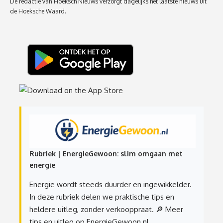
De redactie van Hoeksch Nieuws verzorgt dagelijks het laatste nieuws uit
de Hoeksche Waard.
Rubriek | EnergieGewoon: slim omgaan met
energie
Energie wordt steeds duurder en ingewikkelder.
In deze rubriek delen we praktische tips en
heldere uitleg, zonder verkooppraat.
🔎 Meer
tips en uitleg op EnergieGewoon.nl