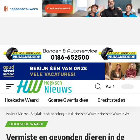
Aa
Lettergrootte
aanpassen
Hoeksche Waard
Goeree Overflakkee
Drechtsteden
Hoeksch Nieuws – Altijd als eerste op de hoogte in de Hoeksche Waard
>
Hoeksche Waard
>
Vermiste en gevonden dieren in de Hoeksche Waard per maandag 17 augustus
HOEKSCHE WAARD
Vermiste en gevonden dieren in de