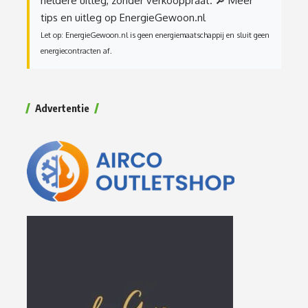
heldere uitleg, zonder verkooppraat.
🔎 Meer
tips en uitleg op EnergieGewoon.nl
Let op: EnergieGewoon.nl is geen energiemaatschappij en sluit geen
energiecontracten af.
Advertentie