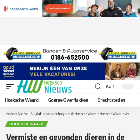
Aa
Lettergrootte
aanpassen
Hoeksche Waard
Goeree Overflakkee
Drechtsteden
Hoeksch Nieuws – Altijd als eerste op de hoogte in de Hoeksche Waard
>
Hoeksche Waard
>
Vermiste en gevonden dieren in de Hoeksche Waard per maandag 25 april
HOEKSCHE WAARD
Vermiste en gevonden dieren in de