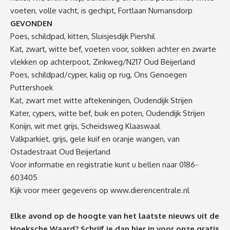
voeten, volle vacht, is gechipt, Fortlaan Numansdorp
GEVONDEN
Poes, schildpad, kitten, Sluisjesdijk Piershil
Kat, zwart, witte bef, voeten voor, sokken achter en zwarte
vlekken op achterpoot, Zinkweg/N217 Oud Beijerland
Poes, schildpad/cyper, kalig op rug, Ons Genoegen
Puttershoek
Kat, zwart met witte aftekeningen, Oudendijk Strijen
Kater, cypers, witte bef, buik en poten, Oudendijk Strijen
Konijn, wit met grijs, Scheidsweg Klaaswaal
Valkparkiet, grijs, gele kuif en oranje wangen, van
Ostadestraat Oud Beijerland
Voor informatie en registratie kunt u bellen naar 0186-
603405
Kijk voor meer gegevens op
www.dierencentrale.nl
Elke avond op de hoogte van het laatste nieuws uit de
Hoeksche Waard? Schrijf je dan
hier
in voor onze gratis