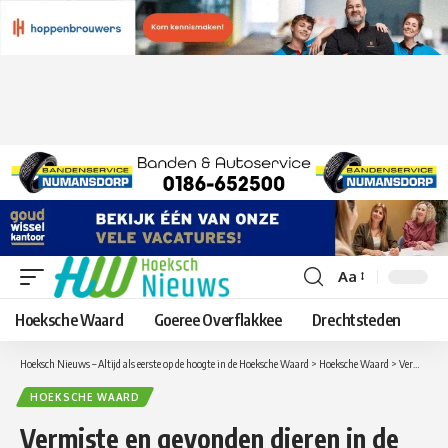
Aa
Lettergrootte
aanpassen
Hoeksche Waard
Goeree Overflakkee
Drechtsteden
Hoeksch Nieuws – Altijd als eerste op de hoogte in de Hoeksche Waard
>
Hoeksche Waard
>
Vermiste en gevonden dieren in de Hoeksche Waard per maandag 27 februari
HOEKSCHE WAARD
Vermiste en gevonden dieren in de