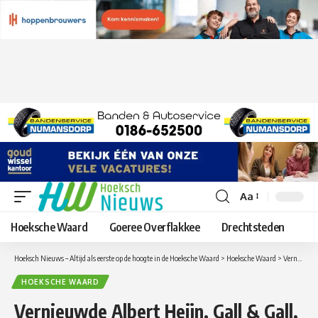
Aa
Lettergrootte
aanpassen
Hoeksche Waard
Goeree Overflakkee
Drechtsteden
Hoeksch Nieuws – Altijd als eerste op de hoogte in de Hoeksche Waard
>
Hoeksche Waard
>
Vernieuwde Albert Heijn, Gall & Gall, Etos en de nieuwe Primera Zuid-Beijerland openen op 11 juni
HOEKSCHE WAARD
Vernieuwde Albert Heijn, Gall & Gall,