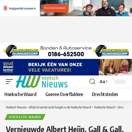
Aa
Lettergrootte
aanpassen
Hoeksche Waard
Goeree Overflakkee
Drechtsteden
Hoeksch Nieuws – Altijd als eerste op de hoogte in de Hoeksche Waard
>
Hoeksche Waard
>
Vernieuwde Albert Heijn, Gall & Gall, Etos en Primera in Zuid-Beijerland geopend
HOEKSCHE WAARD
Vernieuwde Albert Heijn, Gall & Gall,