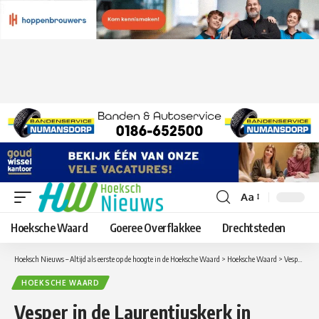
Aa
Lettergrootte
aanpassen
Hoeksche Waard
Goeree Overflakkee
Drechtsteden
Hoeksch Nieuws – Altijd als eerste op de hoogte in de Hoeksche Waard
>
Hoeksche Waard
>
Vesper in de Laurentiuskerk in Mijnsheerenland
HOEKSCHE WAARD
Vesper in de Laurentiuskerk in