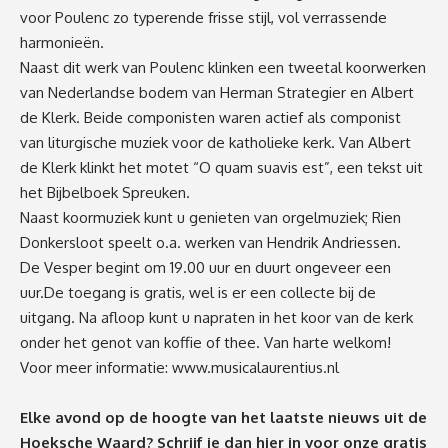
voor Poulenc zo typerende frisse stijl, vol verrassende
harmonieën.
Naast dit werk van Poulenc klinken een tweetal koorwerken
van Nederlandse bodem van Herman Strategier en Albert
de Klerk. Beide componisten waren actief als componist
van liturgische muziek voor de katholieke kerk. Van Albert
de Klerk klinkt het motet “O quam suavis est”, een tekst uit
het Bijbelboek Spreuken.
Naast koormuziek kunt u genieten van orgelmuziek; Rien
Donkersloot speelt o.a. werken van Hendrik Andriessen.
De Vesper begint om 19.00 uur en duurt ongeveer een
uur.De toegang is gratis, wel is er een collecte bij de
uitgang. Na afloop kunt u napraten in het koor van de kerk
onder het genot van koffie of thee. Van harte welkom!
Voor meer informatie:
www.musicalaurentius.nl
Elke avond op de hoogte van het laatste nieuws uit de
Hoeksche Waard? Schrijf je dan
hier
in voor onze gratis