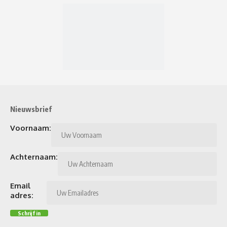
Nieuwsbrief
Voornaam:
Achternaam:
Email
adres: