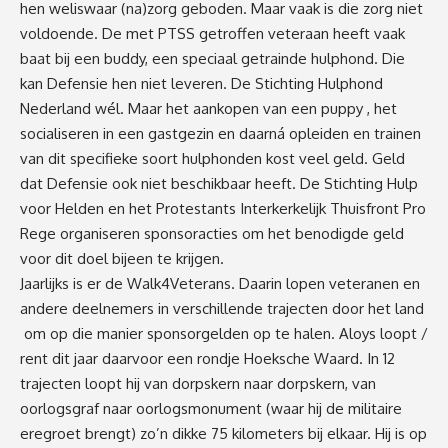
hen weliswaar (na)zorg geboden. Maar vaak is die zorg niet
voldoende. De met PTSS getroffen veteraan heeft vaak
baat bij een buddy, een speciaal getrainde hulphond. Die
kan Defensie hen niet leveren. De Stichting Hulphond
Nederland wél. Maar het aankopen van een puppy , het
socialiseren in een gastgezin en daarná opleiden en trainen
van dit specifieke soort hulphonden kost veel geld. Geld
dat Defensie ook niet beschikbaar heeft. De Stichting Hulp
voor Helden en het Protestants Interkerkelijk Thuisfront Pro
Rege organiseren sponsoracties om het benodigde geld
voor dit doel bijeen te krijgen.
Jaarlijks is er de Walk4Veterans. Daarin lopen veteranen en
andere deelnemers in verschillende trajecten door het land
om op die manier sponsorgelden op te halen. Aloys loopt /
rent dit jaar daarvoor een rondje Hoeksche Waard. In 12
trajecten loopt hij van dorpskern naar dorpskern, van
oorlogsgraf naar oorlogsmonument (waar hij de militaire
eregroet brengt) zo’n dikke 75 kilometers bij elkaar. Hij is op