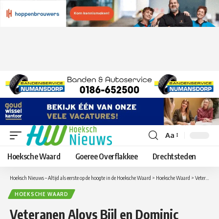
Aa
Lettergrootte
aanpassen
Hoeksche Waard
Goeree Overflakkee
Drechtsteden
Hoeksch Nieuws – Altijd als eerste op de hoogte in de Hoeksche Waard
>
Hoeksche Waard
>
Veteranen Aloys Bijl en Dominic Hoogsteder van het Veteranen Comité Hoeksche Waard op de Oud-Beijerlandse woensdagmarkt
HOEKSCHE WAARD
Veteranen Aloys Bijl en Dominic