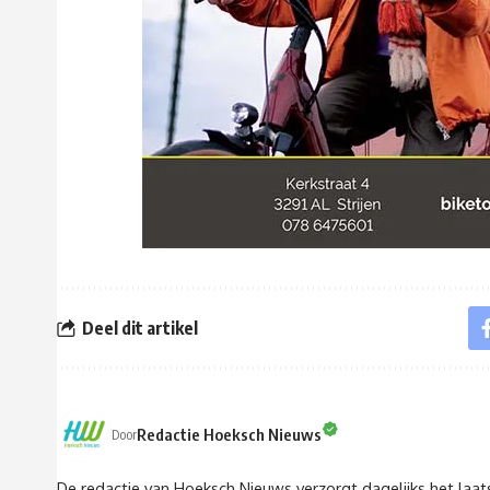
Deel dit artikel
Redactie Hoeksch Nieuws
Door
De redactie van Hoeksch Nieuws verzorgt dagelijks het laa