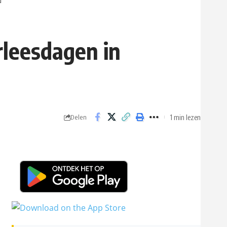
d
rleesdagen in
1 min lezen
Delen