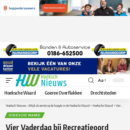
Aa
Lettergrootte
aanpassen
Hoeksche Waard
Goeree Overflakkee
Drechtsteden
Hoeksch Nieuws – Altijd als eerste op de hoogte in de Hoeksche Waard
>
Hoeksche Waard
>
Vier Vaderdag bij Recreatieoord Binnenmaas en maak kans op een rit in een Ferrari of Lamborghini!
HOEKSCHE WAARD
Vier Vaderdag bij Recreatieoord