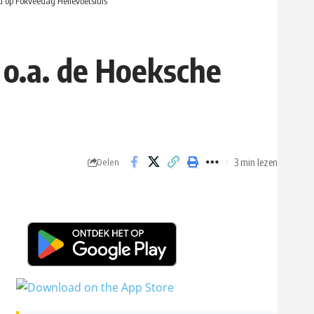
d op Fokveedag Hellevoetsluis
 o.a. de Hoeksche
3 min lezen
Delen