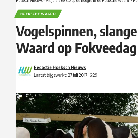
Hoeksch Nieuws – Altijd als eerste op de hoogte in de Hoeksche Waard
>
Ho
HOEKSCHE WAARD
Vogelspinnen, slange
Waard op Fokveedag 
Redactie Hoeksch Nieuws
Laatst bijgewerkt: 27 juli 2017 16:29