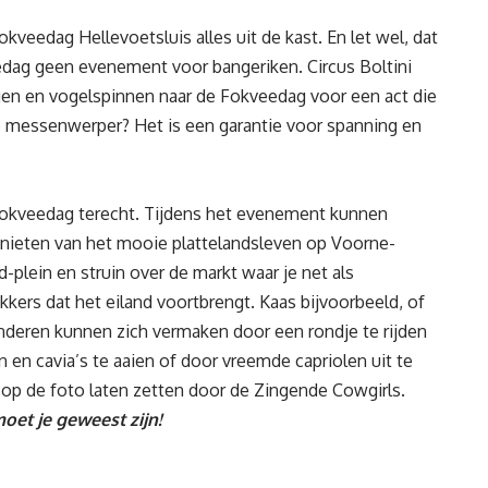
kveedag Hellevoetsluis alles uit de kast. En let wel, dat
edag geen evenement voor bangeriken. Circus Boltini
gen en vogelspinnen naar de Fokveedag voor een act die
de messenwerper? Het is een garantie voor spanning en
 Fokveedag terecht. Tijdens het evenement kunnen
genieten van het mooie plattelandsleven op Voorne-
-plein en struin over de markt waar je net als
kkers dat het eiland voortbrengt. Kaas bijvoorbeeld, of
nderen kunnen zich vermaken door een rondje te rijden
n en cavia’s te aaien of door vreemde capriolen uit te
f op de foto laten zetten door de Zingende Cowgirls.
oet je geweest zijn!