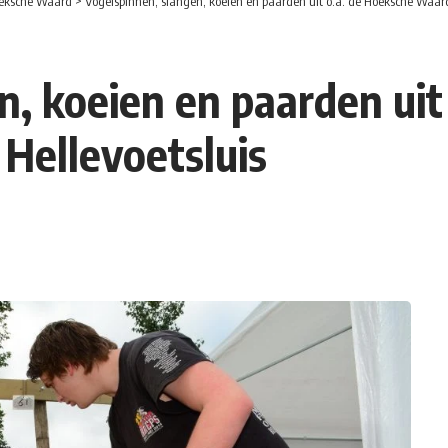
eksche Waard
>
Vogelspinnen, slangen, koeien en paarden uit o.a. de Hoeksche Waar
n, koeien en paarden uit
Hellevoetsluis