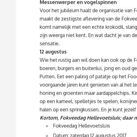
Messenwerper en vogelspinnen
Voor het jubileum haalt de organisatie van Fo
maakt de zestigste aflevering van de Fokve
komt namelijk met een echte krokodil, slan
zijn weerga niet kent. En wat dacht je van 
sensatie.
12 augustus
Wie het rustig aan wil doen kan ook op de
boeren, burgers en buitenlui, jong en oud 
Putten. Eet een paling of patatje op het Food
voorgaande jaren kunt genieten van al het le
honing en groenten maar aardappelchips. Ki
op een kameel, spelletjes te spelen, konijne
halen op een springkussen. En je kunt jezel
Kortom, Fokveedag Hellevoetsluis; daar m
Fokveedag Hellevoetsluis
Datum: zaterdag 12 augustus 2017