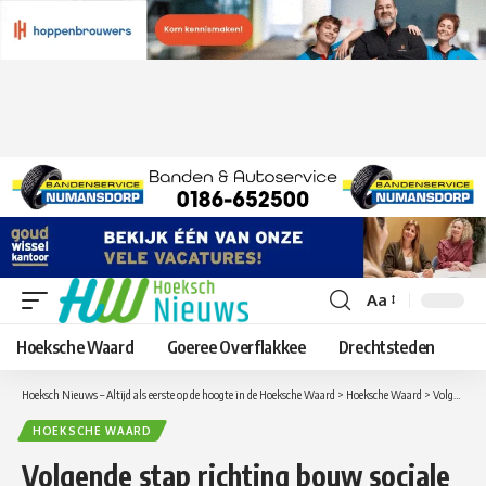
Aa
Lettergrootte
aanpassen
Hoeksche Waard
Goeree Overflakkee
Drechtsteden
Hoeksch Nieuws – Altijd als eerste op de hoogte in de Hoeksche Waard
>
Hoeksche Waard
>
Volgende stap richting bouw sociale huurappartementen Numansdorp
HOEKSCHE WAARD
Volgende stap richting bouw sociale