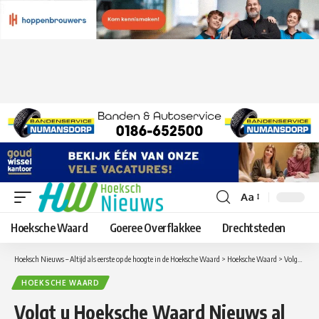
Aa
Lettergrootte
aanpassen
Hoeksche Waard
Goeree Overflakkee
Drechtsteden
Hoeksch Nieuws – Altijd als eerste op de hoogte in de Hoeksche Waard
>
Hoeksche Waard
>
Volgt u Hoeksche Waard Nieuws al op LinkedIn?
HOEKSCHE WAARD
Volgt u Hoeksche Waard Nieuws al