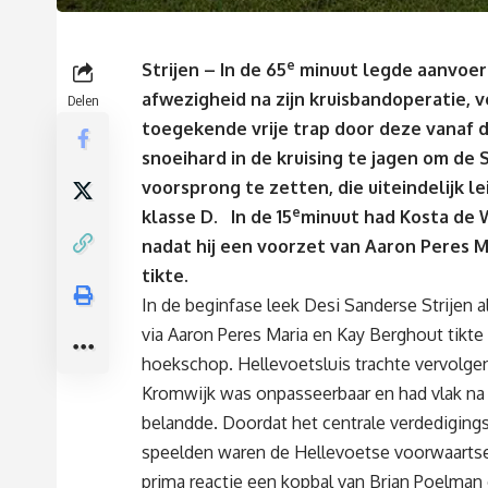
e
Strijen – In de 65
minuut legde aanvoerd
afwezigheid na zijn kruisbandoperatie, 
Delen
toegekende vrije trap door deze vanaf 
snoeihard in de kruising te jagen om de
voorsprong te zetten, die uiteindelijk l
e
klasse D. In de 15
minuut had Kosta de W
nadat hij een voorzet van Aaron Peres 
tikte.
In de beginfase leek Desi Sanderse Strijen 
via Aaron Peres Maria en Kay Berghout tikt
hoekschop. Hellevoetsluis trachte vervolgen
Kromwijk was onpasseerbaar en had vlak na d
belandde. Doordat het centrale verdedigings
speelden waren de Hellevoetse voorwaartse
prima reactie een kopbal van Brian Poelman