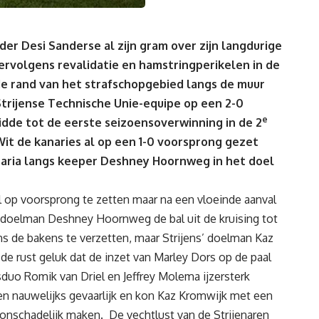
er Desi Sanderse al zijn gram over zijn langdurige
vervolgens revalidatie en hamstringperikelen in de
de rand van het strafschopgebied langs de muur
 Strijense Technische Unie-equipe op een 2-0
e
eidde tot de eerste seizoensoverwinning in de 2
it de kanaries al op een 1-0 voorsprong gezet
Maria langs keeper Deshney Hoornweg in het doel
al op voorsprong te zetten maar na een vloeinde aanval
e doelman Deshney Hoornweg de bal uit de kruising tot
s de bakens te verzetten, maar Strijens’ doelman Kaz
e rust geluk dat de inzet van Marley Dors op de paal
duo Romik van Driel en Jeffrey Molema ijzersterk
n nauwelijks gevaarlijk en kon Kaz Kromwijk met een
 onschadelijk maken. De vechtlust van de Strijenaren