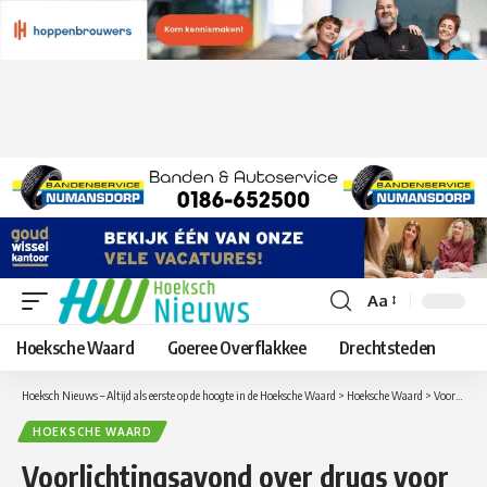
Aa
Lettergrootte
aanpassen
Hoeksche Waard
Goeree Overflakkee
Drechtsteden
Hoeksch Nieuws – Altijd als eerste op de hoogte in de Hoeksche Waard
>
Hoeksche Waard
>
Voorlichtingsavond over drugs voor ouders in Binnenmaas
HOEKSCHE WAARD
Voorlichtingsavond over drugs voor