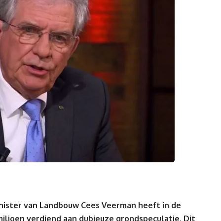
inister van Landbouw Cees Veerman heeft in de
ljoen verdiend aan dubieuze grondspeculatie. Dit