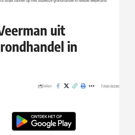
 strijkt tonnen op met dubieuze grondhandel in Nieuw-Beijerland
Veerman uit
grondhandel in
1 min lezen
Delen