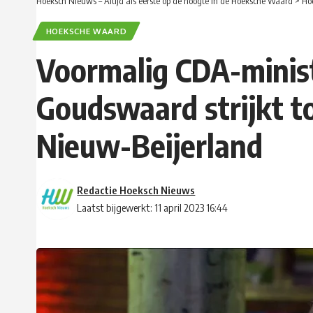
Hoeksch Nieuws – Altijd als eerste op de hoogte in de Hoeksche Waard
>
Ho
HOEKSCHE WAARD
Voormalig CDA-minis
Goudswaard strijkt t
Nieuw-Beijerland
Redactie Hoeksch Nieuws
Laatst bijgewerkt: 11 april 2023 16:44