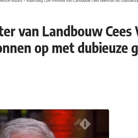
eksche Waard
>
Voormalig CDA-minister van Landbouw Cees Veerman uit Goudswaard
ter van Landbouw Cees 
onnen op met dubieuze 