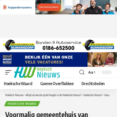
Aa
Lettergrootte
aanpassen
Hoeksche Waard
Goeree Overflakkee
Drechtsteden
Hoeksch Nieuws – Altijd als eerste op de hoogte in de Hoeksche Waard
>
Hoeksche Waard
>
Voormalig gemeentehuis van Korendijk in Piershil mogelijk eerste opvanglocatie in de Hoeksche Waard voor vluchtelingen uit Oekraïne
HOEKSCHE WAARD
Voormalig gemeentehuis van