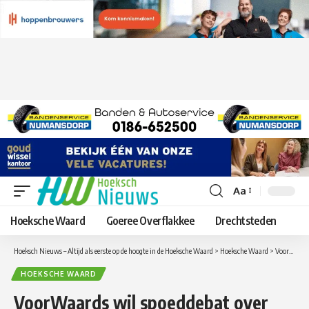
Aa
Lettergrootte
aanpassen
Hoeksche Waard
Goeree Overflakkee
Drechtsteden
Hoeksch Nieuws – Altijd als eerste op de hoogte in de Hoeksche Waard
>
Hoeksche Waard
>
VoorWaards wil spoeddebat over klachten HW Wonen
HOEKSCHE WAARD
VoorWaards wil spoeddebat over