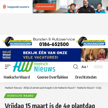
Aa
Lettergrootte
aanpassen
Hoeksche Waard
Goeree Overflakkee
Drechtsteden
Hoeksch Nieuws – Altijd als eerste op de hoogte in de Hoeksche Waard
>
Hoeksche Waard
>
Vrijdag 15 maart is de 4e plantdag voor het Gedenkbos in Strijen
HOEKSCHE WAARD
Vrijdag 15 maart is de 4e plantdag